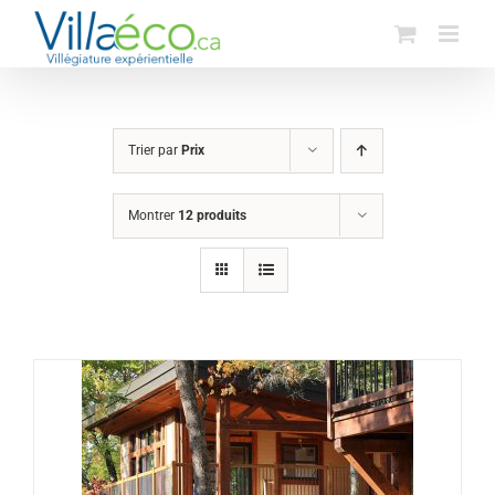
Passer
au
contenu
Trier par
Prix
Montrer
12 produits