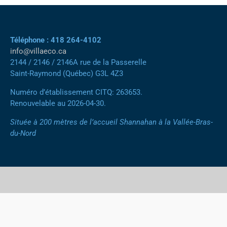
Téléphone : 418 264-4102
info@villaeco.ca
2144 / 2146 / 2146A rue de la Passerelle
Saint-Raymond (Québec) G3L 4Z3
Numéro d’établissement CITQ: 263653.
Renouvelable au 2026-04-30.
Située à 200 mètres de l’accueil Shannahan à la Vallée-Bras-
du-Nord