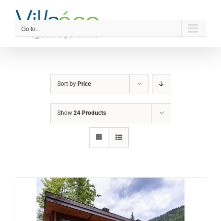
Skip
to
content
Go to...
Sort by
Price
Show
24 Products