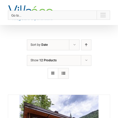
Skip
to
content
Go to...
Sort by
Date
Show
12 Products