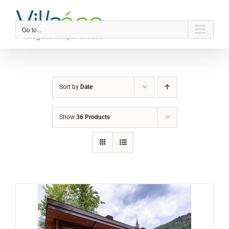
Skip
to
content
Go to...
Sort by
Date
Show
36 Products