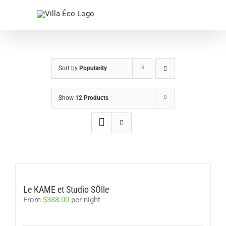
Skip
to
content
Sort by
Popularity
Show
12 Products
Le KAME et Studio SÖlle
From
$
388.00
per night